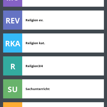
REV
Religion ev.
RKA
Religion kat.
R
Religion3/4
SU
Sachunterricht