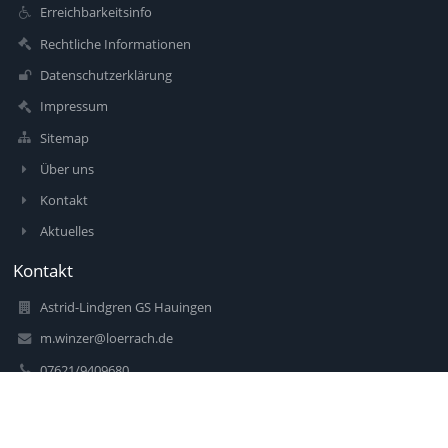
Erreichbarkeitsinfo
Rechtliche Informationen
Datenschutzerklärung
Impressum
Sitemap
Über uns
Kontakt
Aktuelles
Kontakt
Astrid-Lindgren GS Hauingen
m.winzer@loerrach.de
07621/9409680
Brückenstraße 1
79541 Lörrach