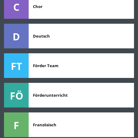
C
Chor
D
Deutsch
FT
Förder Team
FÖ
Förderunterricht
F
Französisch