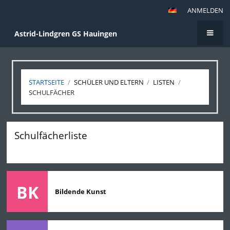
ANMELDEN
Astrid-Lindgren GS Hauingen
STARTSEITE
/
SCHÜLER UND ELTERN
/
LISTEN
/
SCHULFÄCHER
Schulfächer
Schulfächerliste
BK
Bildende Kunst