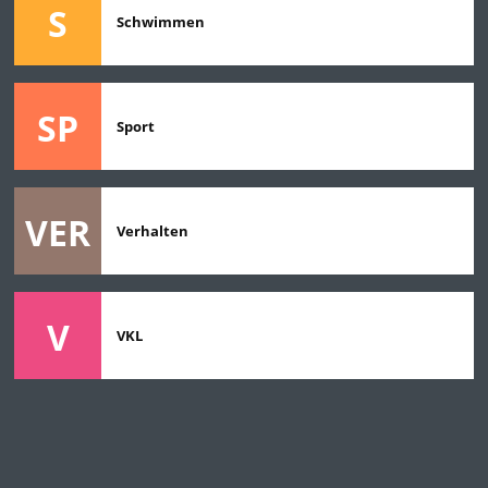
S
Schwimmen
SP
Sport
VER
Verhalten
V
VKL