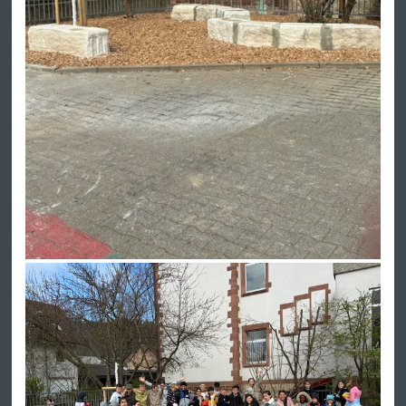
Am 7.4. fand wieder ein gemeinsamer Einsatz von Lehrerinnen
und Eltern im Schulgarten statt. Auch ein paar fleißige
Kinderhände waren dabei. Jetzt ist dank dieser Aktion unser
Schulgarten bereit für die nächste Saison! Danke an alle fleißigen
Hände 👌💪🏼!