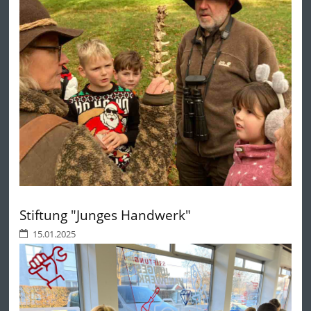
Stiftung "Junges Handwerk"
15.01.2025
Am 2.12.24 ging es für die Rabenklasse auf einen spannenden
Ausflug in den Wald. Der Ausflug bot nicht nur die Gelegenheit
die Vielfalt des Waldes hautnah zu erleben, sondern auch,
gemeinsam zu forschen, zu spielen und die Sinne zu schärfen.
Unter fachkundiger Anleitung lernten die Kinder verschiedene