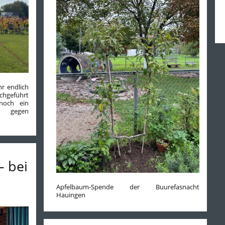
hr endlich
chgeführt
noch ein
er gegen
– bei
Apfelbaum-Spende der Buurefasnacht
Hauingen