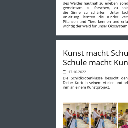
des Waldes hautnah zu erleben, sond
gemeinsam zu forschen, zu spi
die Sinne zu schärfen. Unter fac
Anleitung lernten die Kinder ver
Pflanzen und Tiere kennen und erfu
wichtig der Wald für unser Ökosystem 
Kunst macht Schu
Schule macht Kun
17.10.2022
Die Schildkrötenklasse besucht den
Dieter Korb in seinem Atelier und ar
ihm an einem Kunstprojekt.