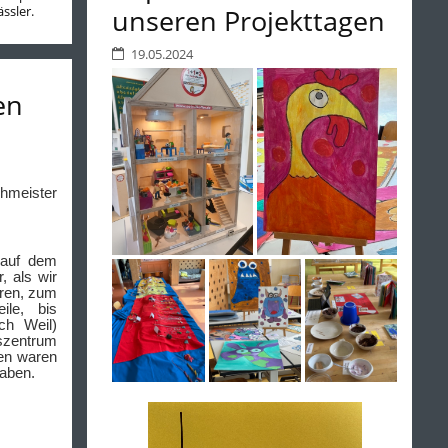
ssler.
unseren Projekttagen
19.05.2024
en
chmeister
 auf dem
r, als wir
aren, zum
ile, bis
ch Weil)
fszentrum
gen waren
haben.