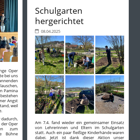
Schulgarten
hergerichtet
08.04.2025
unge Oper
te bei uns
pannenden
lauschen,
sin Pamina
bestehen
iner Angst
tand, weil
e.
r dadurch,
Am 7.4. fand wieder ein gemeinsamer Einsatz
n der Oper
von Lehrerinnen und Eltern im Schulgarten
den zum
statt. Auch ein paar fleißige Kinderhände waren
ie Bühne
dabei. Jetzt ist dank dieser Aktion unser