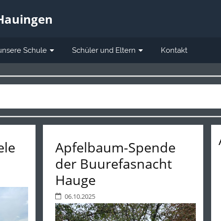
 Hauingen
unsere Schule
Schüler und Eltern
Kontakt
ele
Apfelbaum-Spende
der Buurefasnacht
Hauge
06.10.2025